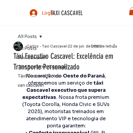
TAXI CASCAVEL
Login
All Posts
Carlos - Taxi Cascavel
22 de jun. de 2025
1 min de leitura
All Posts
Táxi Executivo Cascavel: Excelência em
Taxi Cascavel
Transporte Personalizado
Táxi Executivo Cascavel
No coração do 
Oeste do Paraná
, 
Táxi Cascavel Noivas
oferecemos um serviço de 
táxi  
van cascavel
Cascavel executivo que supera 
expectativas
. Nossa frota premium 
(Toyota Corolla, Honda Civic e SUVs 
2025), motoristas treinados em 
atendimento VIP e tecnologia de 
ponta garantem:
• 
Conforto irrepreensível
 (Wi-Fi, 