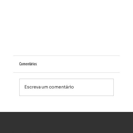
Comentários
Escreva um comentário
Táxi Executivo em Cascavel PR - Conforto, Segurança e Pontualid