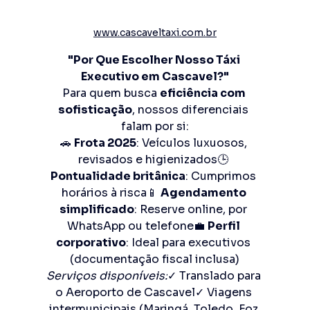
www.cascaveltaxi.com.br
"Por Que Escolher Nosso Táxi 
Executivo em Cascavel?"
Para quem busca 
eficiência com 
sofisticação
, nossos diferenciais 
falam por si:
🚗 
Frota 2025
: Veículos luxuosos, 
revisados e higienizados🕒 
Pontualidade britânica
: Cumprimos 
horários à risca📱 
Agendamento 
simplificado
: Reserve online, por 
WhatsApp ou telefone💼 
Perfil 
corporativo
: Ideal para executivos 
(documentação fiscal inclusa)
Serviços disponíveis:
✓ Translado para 
o Aeroporto de Cascavel✓ Viagens 
intermunicipais (Maringá, Toledo, Foz 